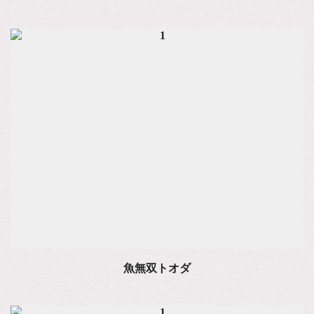
魚無双トオダ